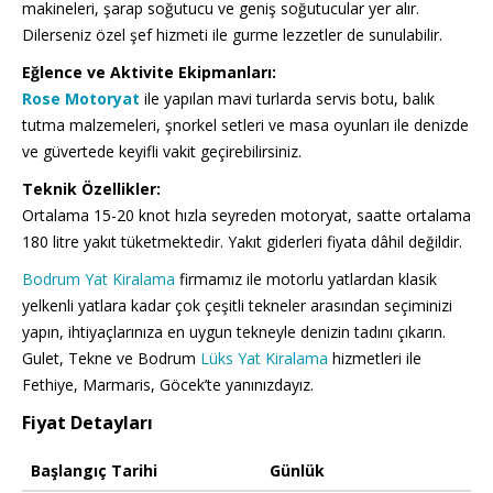
makineleri, şarap soğutucu ve geniş soğutucular yer alır.
Dilerseniz özel şef hizmeti ile gurme lezzetler de sunulabilir.
Eğlence ve Aktivite Ekipmanları:
Rose Motoryat
ile yapılan mavi turlarda servis botu, balık
tutma malzemeleri, şnorkel setleri ve masa oyunları ile denizde
ve güvertede keyifli vakit geçirebilirsiniz.
Teknik Özellikler:
Ortalama 15-20 knot hızla seyreden motoryat, saatte ortalama
180 litre yakıt tüketmektedir. Yakıt giderleri fiyata dâhil değildir.
Bodrum Yat Kiralama
firmamız ile motorlu yatlardan klasik
yelkenli yatlara kadar çok çeşitli tekneler arasından seçiminizi
yapın, ihtiyaçlarınıza en uygun tekneyle denizin tadını çıkarın.
Gulet, Tekne ve Bodrum
Lüks Yat Kiralama
hizmetleri ile
Fethiye, Marmaris, Göcek’te yanınızdayız.
Fiyat Detayları
Başlangıç Tarihi
Günlük