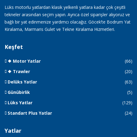
Lüks motorlu yatlardan klasik yelkenli yatlara kadar çok çeşitli
tekneler arasından seçim yapın. Ayrıca özel siparişler alıyoruz ve
bağlı bir yat edinmenize yardımcı olacağız. Göcek’te Bodrum Yat
Kiralama, Marmaris Gulet ve Tekne Kiralama Hizmetleri.
Keşfet
❖ Motor Yatlar
(66)
❖ Trawler
(20)
Delüks Yatlar
(63)
Günübirlik
(5)
Lüks Yatlar
(129)
Standart Plus Yatlar
(24)
Yatlar