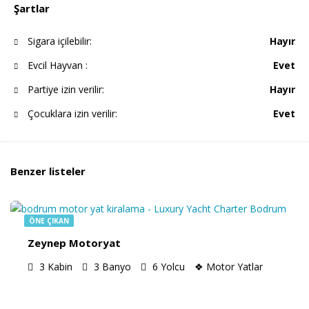
Şartlar
Sigara içilebilir:
Hayır
Evcil Hayvan :
Evet
Partiye izin verilir:
Hayır
Çocuklara izin verilir:
Evet
Benzer listeler
€
1,600.00
/Günlük
ÖNE ÇIKAN
Zeynep Motoryat
3
Kabin
3
Banyo
6
Yolcu
❖ Motor Yatlar
€
3,500.00
/Gün