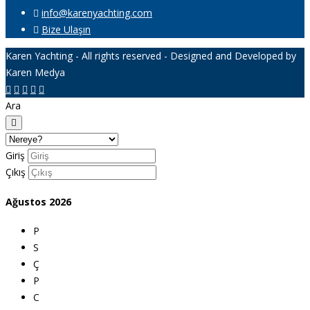
info@karenyachting.com
Bize Ulaşın
Karen Yachting - All rights reserved - Designed and Developed by
Karen Medya
Ara
Giriş
Çıkış
Ağustos
2026
P
S
Ç
P
C