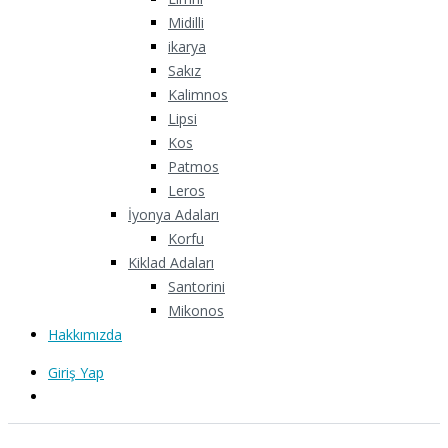
Midilli
ikarya
Sakız
Kalimnos
Lipsi
Kos
Patmos
Leros
İyonya Adaları
Korfu
Kiklad Adaları
Santorini
Mikonos
Hakkımızda
Giriş Yap