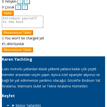
0
Yetişkin
0
Çocuk
Apply
Rezervasyon Talebi
You won't be charged yet
€1,400
/Günlük
Rezervasyon Talebi
Karen Yachting
Lüks motorlu yatlardan klasik yelkenli yatlara kadar çok çeşitli
tekneler arasından seçim yapın. Ayrıca özel siparişler alıyoruz ve
bağlı bir yat edinmenize yardımcı olacağız. Göcek’te Bodrum Yat
Kiralama, Marmaris Gulet ve Tekne Kiralama Hizmetleri.
Keşfet
❖ Motor Yatlar
(66)