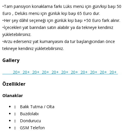
•Tam pansiyon konaklama farkı Lüks menü için gün/kişi başı 50
Euro , Delüks menü için günlük kişi başı 65 Euro dur.
•Her şey dâhil seçeneği için günlük kişi başı +50 Euro fark alınır.
•İçecekleri yat barından satın alabilir ya da tekneye kendiniz
yükletebilirsiniz.
•Arzu ederseniz yat kumanyasını da tur başlangıcından önce
tekneye kendiniz yükletebilirsiniz.
Gallery
20+
20+
20+
20+
20+
20+
20+
20+
20+
20+
20+
Özellikler
Olanaklar
Balık Tutma / Olta
Buzdolabı
Dondurucu
GSM Telefon