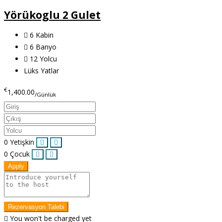
Yörükoglu 2 Gulet
6
Kabin
6
Banyo
12
Yolcu
Lüks Yatlar
€
1,400.00
/Günlük
0
Yetişkin
0
Çocuk
Apply
Rezervasyon Talebi
You won't be charged yet