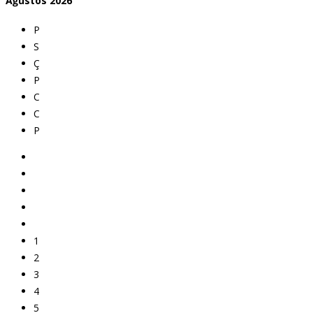
Ağustos
2026
P
S
Ç
P
C
C
P
1
2
3
4
5