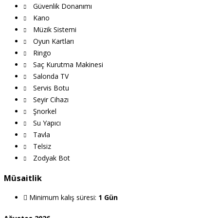
Güvenlik Donanımı
Kano
Müzik Sistemi
Oyun Kartları
Ringo
Saç Kurutma Makinesi
Salonda TV
Servis Botu
Seyir Cihazı
Şnorkel
Su Yapıcı
Tavla
Telsiz
Zodyak Bot
Müsaitlik
Minimum kalış süresi:
1 Gün