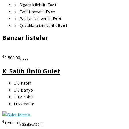
Sigara içilebilir:
Evet
Evcil Hayvan :
Evet
Partiye izin verilir:
Evet
Çocuklara izin verilir:
Evet
Benzer listeler
€
2,500.00
/Gün
K. Salih Ünlü Gulet
6
Kabin
6
Banyo
12
Yolcu
Lüks Yatlar
€
1,500.00
/Günlük / 30 m