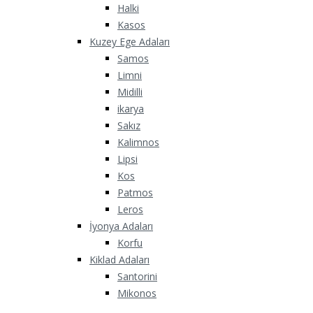
Halki
Kasos
Kuzey Ege Adaları
Samos
Limni
Midilli
ikarya
Sakız
Kalimnos
Lipsi
Kos
Patmos
Leros
İyonya Adaları
Korfu
Kiklad Adaları
Santorini
Mikonos