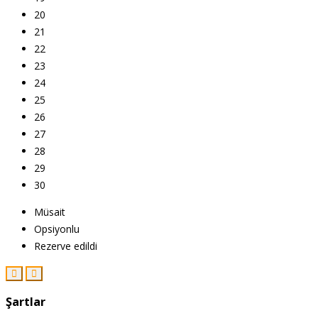
20
21
22
23
24
25
26
27
28
29
30
Müsait
Opsiyonlu
Rezerve edildi
Şartlar