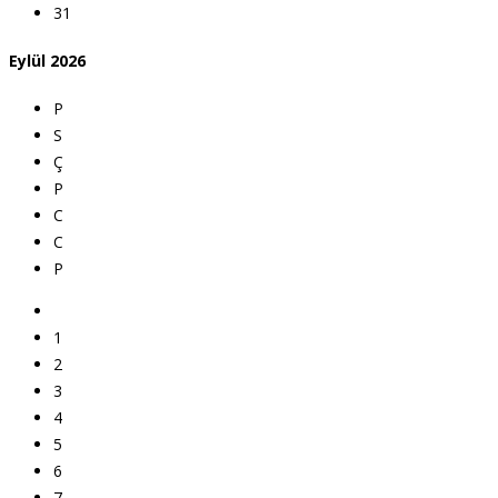
31
Eylül
2026
P
S
Ç
P
C
C
P
1
2
3
4
5
6
7