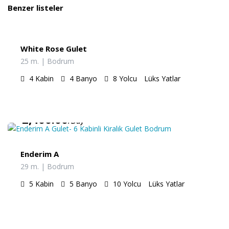
Benzer listeler
€
2,250.00
/Gün
White Rose Gulet
25 m. | Bodrum
4
Kabin
4
Banyo
8
Yolcu
Lüks Yatlar
€
2,400.00
/Day
Enderim A
29 m. | Bodrum
5
Kabin
5
Banyo
10
Yolcu
Lüks Yatlar
€
3,350.00
/Günlük